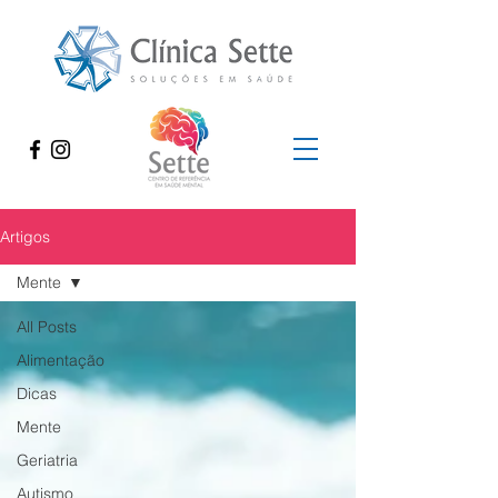
Artigos
Mente
All Posts
Alimentação
Dicas
Mente
Geriatria
Autismo